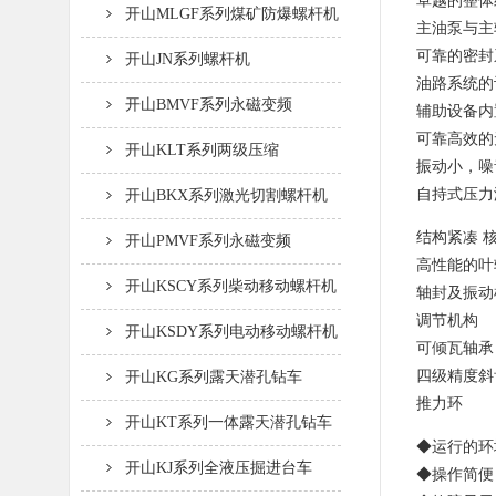
卓越的整体
开山MLGF系列煤矿防爆螺杆机
主油泵与主
可靠的密封
开山JN系列螺杆机
油路系统的
开山BMVF系列永磁变频
辅助设备内
可靠高效的
开山KLT系列两级压缩
振动小，噪
自持式压力
开山BKX系列激光切割螺杆机
结构紧凑 
开山PMVF系列永磁变频
高性能的叶
开山KSCY系列柴动移动螺杆机
轴封及振动
调节机构
开山KSDY系列电动移动螺杆机
可倾瓦轴承
四级精度斜
开山KG系列露天潜孔钻车
推力环
开山KT系列一体露天潜孔钻车
◆运行的环
开山KJ系列全液压掘进台车
◆操作简便