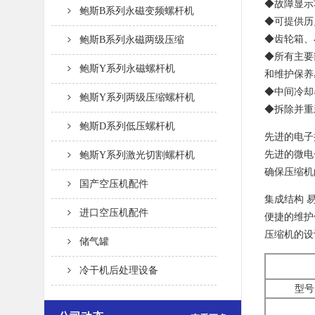
◆故障显示
鲍斯B系列永磁变频螺杆机
◆可提供历
◆齿轮箱、
鲍斯B系列永磁两级压缩
◆所有主要
鲍斯Y系列永磁螺杆机
和维护保养
◆中间冷却
鲍斯Y系列两级压缩螺杆机
◆拆除并重
鲍斯D系列低压螺杆机
先进的电子
先进的微电
鲍斯Y系列激光切割螺杆机
确保压缩机
国产空压机配件
集成结构 
进口空压机配件
便捷的维护
压缩机的设
储气罐
冷干机后处理设备
型号